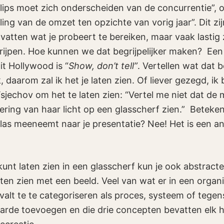
lips moet zich onderscheiden van de concurrentie”, 
ing van de omzet ten opzichte van vorig jaar”. Dit zi
vatten wat je probeert te bereiken, maar vaak lastig z
rijpen. Hoe kunnen we dat begrijpelijker maken? Een
it Hollywood is “
Show, don’t tell”
. Vertellen wat dat 
, daarom zal ik het je laten zien. Of liever gezegd, ik 
sjechov om het te laten zien: “Vertel me niet dat de 
tering van haar licht op een glasscherf zien.” Beteke
las meeneemt naar je presentatie? Nee! Het is een a
kunt laten zien in een glasscherf kun je ook abstrac
laten zien met een beeld. Veel van wat er in een organi
alt te te categoriseren als proces, systeem of tegens
aarde toevoegen en die drie concepten bevatten elk 