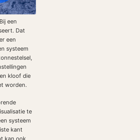
Bij een
seert. Dat
er een
een systeem
zonnestelsel,
stellingen
en kloof die
et worden.
horende
sualisatie te
 een systeem
iste kant
at kan ook