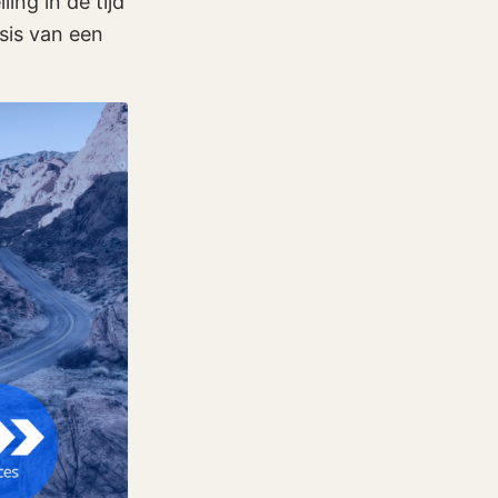
ng in de tijd
asis van een