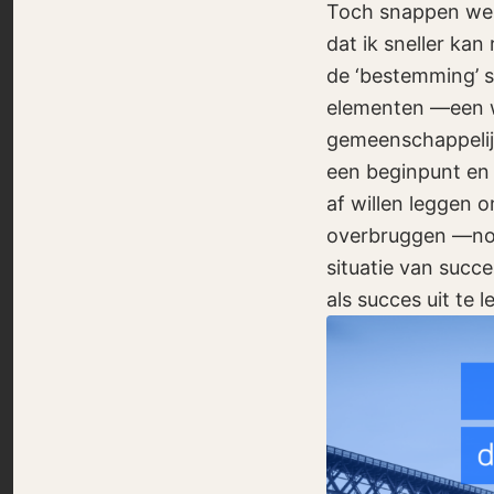
Toch snappen we g
dat ik sneller kan
de ‘bestemming’ su
elementen —een we
gemeenschappelijk
een beginpunt en 
af willen leggen o
overbruggen —nog
situatie van succe
als succes uit te 