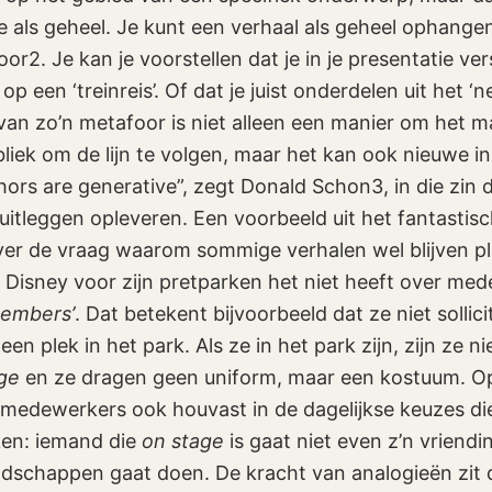
ie als geheel. Je kunt een verhaal als geheel ophange
or2. Je kan je voorstellen dat je in je presentatie ver
op een ‘treinreis’. Of dat je juist onderdelen uit het ‘n
van zo’n metafoor is niet alleen een manier om het ma
liek om de lijn te volgen, maar het kan ook nieuwe i
ors are generative”, zegt Donald Schon3, in die zin 
uitleggen opleveren. Een voorbeeld uit het fantastis
er de vraag waarom sommige verhalen wel blijven p
at Disney voor zijn pretparken het niet heeft over me
members’
. Dat betekent bijvoorbeeld dat ze niet sollic
en plek in het park. Als ze in het park zijn, zijn ze ni
ge
en ze dragen geen uniform, maar een kostuum. Op
 medewerkers ook houvast in de dagelijkse keuzes di
en: iemand die
on stage
is gaat niet even z’n vriendi
dschappen gaat doen. De kracht van analogieën zit 