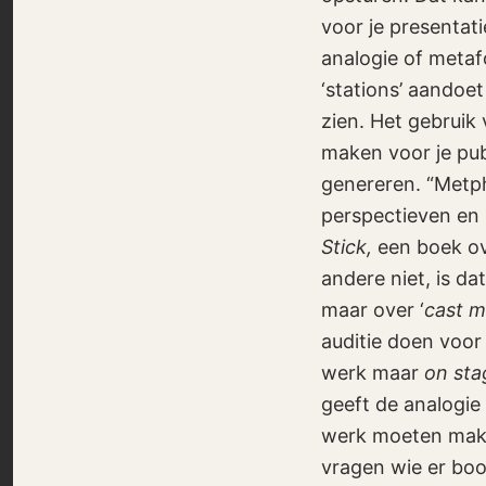
voor je presentat
analogie of metafo
‘stations’ aandoet 
zien. Het gebruik 
maken voor je pub
genereren. “Metph
perspectieven en 
Stick,
een boek ov
andere niet, is d
maar over ‘
cast 
auditie doen voor e
werk maar
on sta
geeft de analogie
werk moeten mak
vragen wie er boo