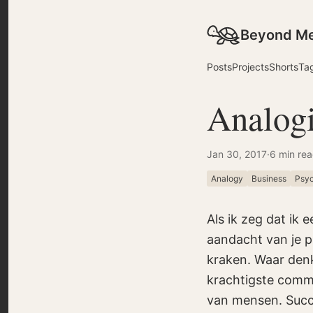
Beyond M
Posts
Projects
Shorts
Ta
Analogi
Jan 30, 2017
·
6 min re
Analogy
Business
Psy
Als ik zeg dat ik 
aandacht van je p
kraken. Waar denk 
krachtigste commu
van mensen. Succe