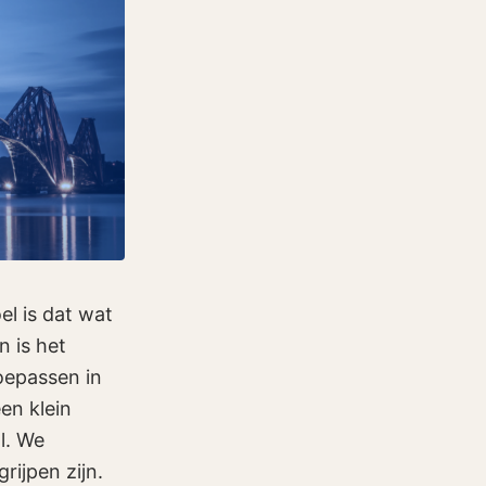
el is dat wat
n is het
oepassen in
en klein
l. We
rijpen zijn.