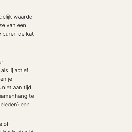
delijk waarde
jze van een
e buren de kat
ar
s jij actief
en je
niet aan tijd
 samenhang te
ieleden) een
e of