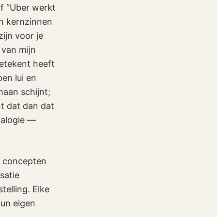
of “Uber werkt
jn kernzinnen
ijn voor je
 van mijn
betekent heeft
ben lui en
maan schijnt;
nt dat dan dat
nalogie —
te concepten
satie
telling. Elke
hun eigen