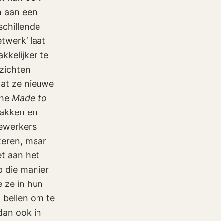
n aan een
schillende
etwerk’ laat
kkelijker te
nzichten
dat ze nieuwe
che
Made to
lakken en
dewerkers
iteren, maar
et aan het
 die manier
e ze in hun
n bellen om te
dan ook in