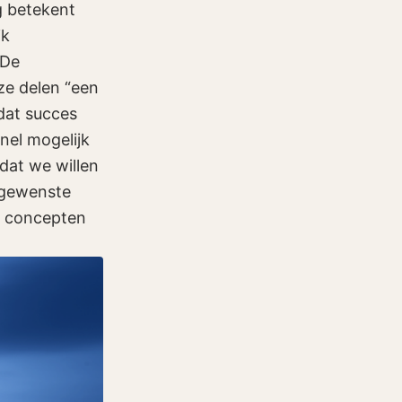
g betekent
ik
 De
ze delen “een
dat succes
nel mogelijk
 dat we willen
 gewenste
te concepten