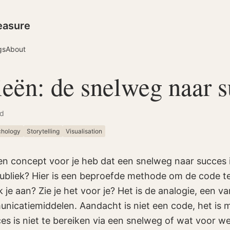
easure
gs
About
eën: de snelweg naar 
ad
chology
Storytelling
Visualisation
een concept voor je heb dat een snelweg naar succes is
ubliek? Hier is een beproefde methode om de code t
je aan? Zie je het voor je? Het is de analogie, een v
nicatiemiddelen. Aandacht is niet een code, het is m
s is niet te bereiken via een snelweg of wat voor w