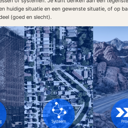
ssen of systemen. Je kunt denken aan een tegenstelli
en huidige situatie en een gewenste situatie, of op b
deel (goed en slecht).