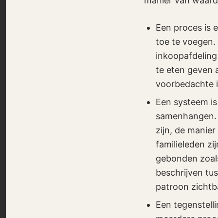
manier van waard
Een proces is 
toe te voegen. 
inkoopafdeling
te eten geven a
voorbedachte i
Een systeem is
samenhangen. Ee
zijn, de manier
familieleden zi
gebonden zoals
beschrijven tus
patroon zichtb
Een tegenstelli