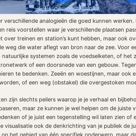
 er verschillende analogieën die goed kunnen werken. 
en reis voorstellen waar je verschillende plaatsen pas
et over treinen en station’s kunt hebben, maar ook ov
e weg die water aflegt van bron naar de zee. Voor 
 natuurlijke systemen zoals de voedselketen, of het 
ronetwerk of een doorsnede van een gebouw. Tegen
manieren te bedenken. Zeeën en woestijnen, maar ook e
 worden, of een weg (obstakel) die overgestoken mo
en zijn slechts peilers waarop je je verhaal en bijbe
 baseren, maar ze kunnen je wel helpen om de juiste vi
denken of je juist een tegenstelling wil laten zien of
te visualisatie ook de denkrichting van je publiek de ju
 op het gebied van één specifiek onderwerp, maar d