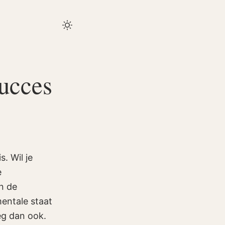
succes
. Wil je
e
an de
entale staat
eg dan ook.