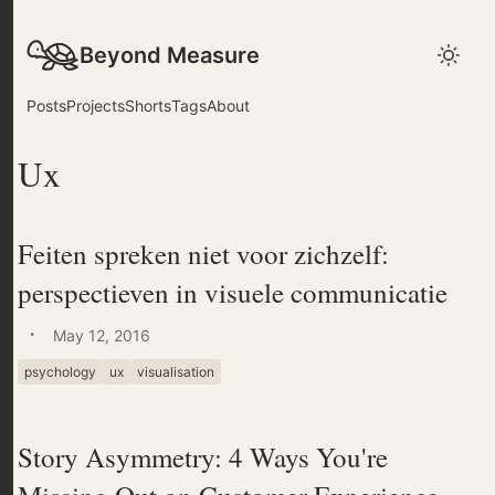
Beyond Measure
Posts
Projects
Shorts
Tags
About
Ux
Feiten spreken niet voor zichzelf:
perspectieven in visuele communicatie
·
May 12, 2016
psychology
ux
visualisation
Story Asymmetry: 4 Ways You're