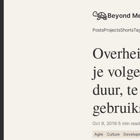
Beyond M
Posts
Projects
Shorts
Ta
Overhe
je volg
duur, te
gebruik
Oct 9, 2016
·
5 min read
Agile
Culture
Develop