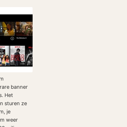
em
 rare banner
s. Het
n sturen ze
m, je
ilm weer