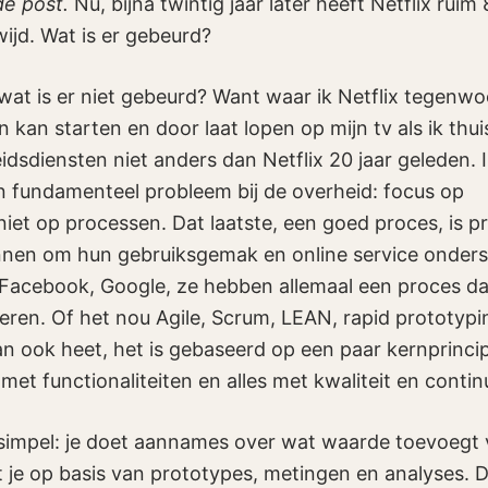
de post.
Nu, bijna twintig jaar later heeft Netflix ruim
jd. Wat is er gebeurd?
 wat is er niet gebeurd? Want waar ik Netflix tegenwo
in kan starten en door laat lopen op mijn tv als ik thui
idsdiensten niet anders dan Netflix 20 jaar geleden. 
 fundamenteel probleem bij de overheid: focus op
 niet op processen. Dat laatste, een goed proces, is p
nen om hun gebruiksgemak en online service onders
Facebook, Google, ze hebben allemaal een proces dat
eren. Of het nou Agile, Scrum, LEAN, rapid prototypi
an ook heet, het is gebaseerd op een paar kernprincip
et functionaliteiten en alles met kwaliteit en contin
n simpel: je doet aannames over wat waarde toevoegt v
 je op basis van prototypes, metingen en analyses. D