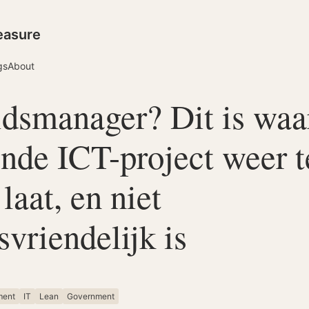
easure
gs
About
idsmanager? Dit is wa
ende ICT-project weer t
 laat, en niet
svriendelijk is
ment
IT
Lean
Government