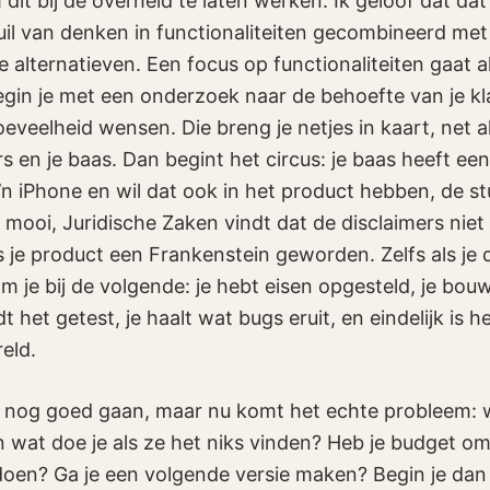
m dit bij de overheid te laten werken. Ik geloof dat da
uil van denken in functionaliteiten gecombineerd me
 alternatieven. Een focus op functionaliteiten gaat al
egin je met een onderzoek naar de behoefte van je kl
oeveelheid wensen. Die breng je netjes in kaart, net 
rs en je baas. Dan begint het circus: je baas heeft e
z’n iPhone en wil dat ook in het product hebben, de s
t mooi, Juridische Zaken vindt dat de disclaimers niet d
is je product een Frankenstein geworden. Zelfs als je
 je bij de volgende: je hebt eisen opgesteld, je bou
 het getest, je haalt wat bugs eruit, en eindelijk is h
eld.
 nog goed gaan, maar nu komt het echte probleem: w
n wat doe je als ze het niks vinden? Heb je budget o
doen? Ga je een volgende versie maken? Begin je da