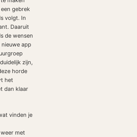
t te maken
t een gebrek
s volgt. In
ant. Daaruit
als de wensen
en nieuwe app
tuurgroep
uidelijk zijn,
 deze horde
wt het
et dan klaar
at vinden je
m
n weer met