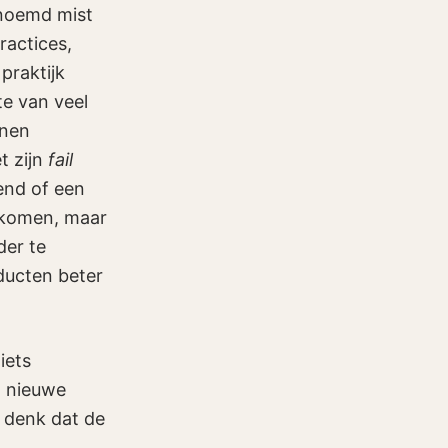
oemd mist
ractices,
praktijk
te van veel
nnen
t zijn
fail
rend of een
 komen, maar
der te
oducten beter
iets
n nieuwe
k denk dat de