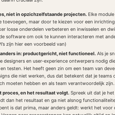
s, niet in opzichzelfstaande projecten.
Elke module
e toevoegen, maar door te kiezen voor een inrichtin
jker losse onderdelen verbeteren en inwisselen en dwi
 de software om ook te kunnen interacteren met and
’s zijn hier een voorbeeld van)
anders in: productgericht, niet functioneel.
Als je s
 je designers en user-experience ontwerpers nodig di
n testen. Het heeft geen zin om een team van devel
igns die niet werken, dus dat betekent dat je teams
zich moeten hebben en als team verantwoordelijk zijn.
 proces, en het resultaat volgt.
Spreek uit dat je he
dt dan het resultaat en ga niet alsnog functionaliteiten
bent is dat prima, maar anders geldt: werkt het voor 