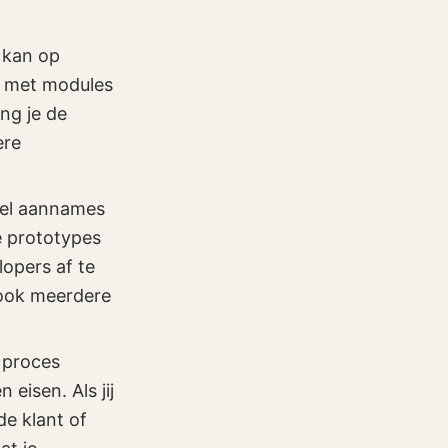
 kan op
g met modules
ng je de
ere
nel aannames
e prototypes
opers af te
 ook meerdere
t proces
 eisen. Als jij
de klant of