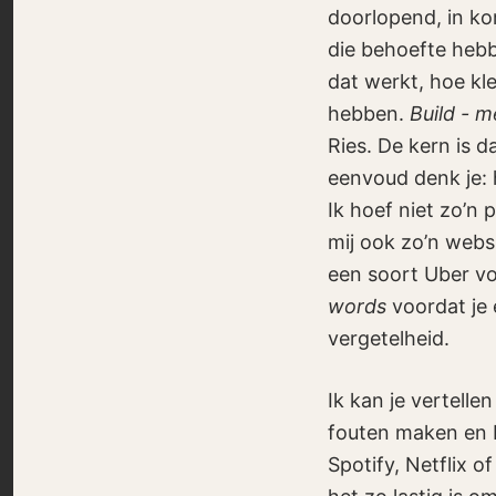
doorlopend, in ko
die behoefte hebb
dat werkt, hoe kl
hebben.
Build - m
Ries. De kern is d
eenvoud denk je: h
Ik hoef niet zo’n 
mij ook zo’n web
een soort Uber vo
words
voordat je 
vergetelheid.
Ik kan je vertell
fouten maken en be
Spotify, Netflix o