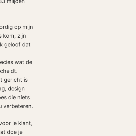
 83 miljoen
ordig op mijn
s kom, zijn
Ik geloof dat
recies wat de
cheidt.
 gericht is
ng, design
es die niets
u verbeteren.
oor je klant,
at doe je