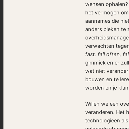
wensen ophalen? 
het vermogen om t
aannames die niet 
anders bleken te 
overheidsmanager
verwachten tegen
fast, fail often, fa
gimmick en er zu
wat niet verandert
bouwen en te leren
worden en je klan
Willen we een ove
veranderen. Het h
technologieën als
volgende stappen d