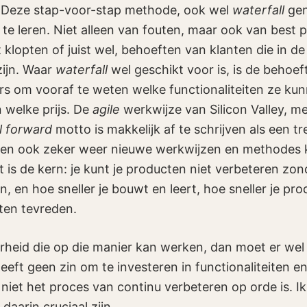
Deze stap-voor-stap methode, ook wel
waterfall
gen
e leren. Niet alleen van fouten, maar ook van best p
klopten of juist wel, behoeften van klanten die in de 
zijn. Waar
waterfall
wel geschikt voor is, is de behoef
s om vooraf te weten welke functionaliteiten ze ku
 welke prijs. De
agile
werkwijze van Silicon Valley, me
il forward
motto is makkelijk af te schrijven als een t
llen ook zeker weer nieuwe werkwijzen en methodes
 is de kern: je kunt je producten niet verbeteren zon
, en hoe sneller je bouwt en leert, hoe sneller je pr
ten tevreden.
rheid die op die manier kan werken, dan moet er wel 
eeft geen zin om te investeren in functionaliteiten e
 niet het proces van continu verbeteren op orde is. I
aarin cruciaal zijn.