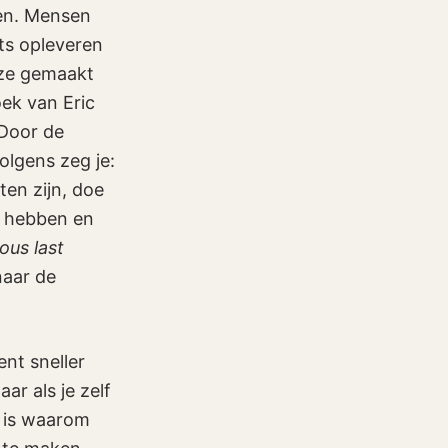
sen. Mensen
ts opleveren
 ze gemaakt
oek van Eric
 Door de
olgens zeg je:
ten zijn, doe
k hebben en
ous last
naar de
nt sneller
ar als je zelf
r is waarom