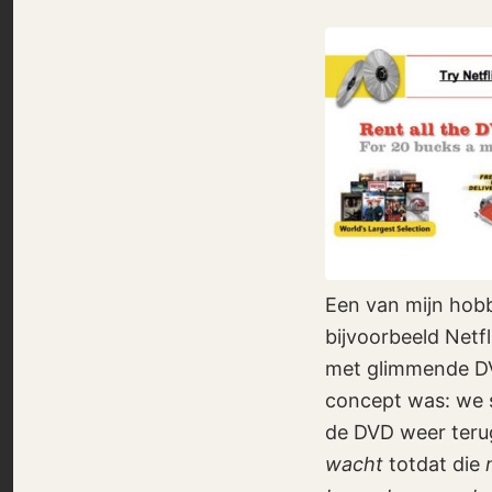
Een van mijn hobb
bijvoorbeeld Netfl
met glimmende DVD
concept was: we s
de DVD weer terug.
wacht
totdat die