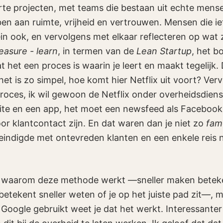
rte projecten, met teams die bestaan uit echte men
en aan ruimte, vrijheid en vertrouwen. Mensen die ie
ein ook, en vervolgens met elkaar reflecteren op wat
easure - learn
, in termen van de
Lean Startup
, het b
at het een proces is waarin je leert en maakt tegelijk.
et is zo simpel, hoe komt hier Netflix uit voort? Verv
proces, ik wil gewoon de Netflix onder overheidsdiens
site en een app, het moet een newsfeed als Faceboo
or klantcontact zijn. En dat waren dan je niet zo
fam
eindigde met ontevreden klanten en een enkele reis 
en waarom deze methode werkt —sneller maken beteke
tekent sneller weten of je op het juiste pad zit—, ma
f Google gebruikt weet je dat het werkt. Interessante