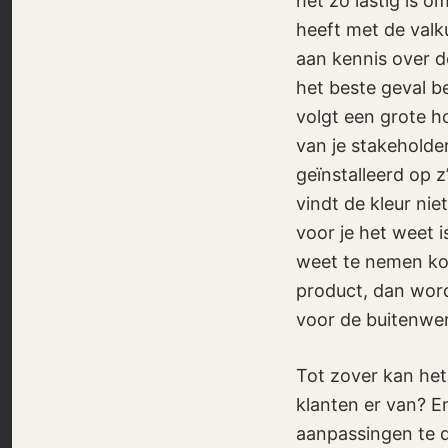
het zo lastig is o
heeft met de valk
aan kennis over de
het beste geval b
volgt een grote h
van je stakeholde
geïnstalleerd op 
vindt de kleur nie
voor je het weet 
weet te nemen kom
product, dan wordt
voor de buitenwer
Tot zover kan het
klanten er van? E
aanpassingen te 